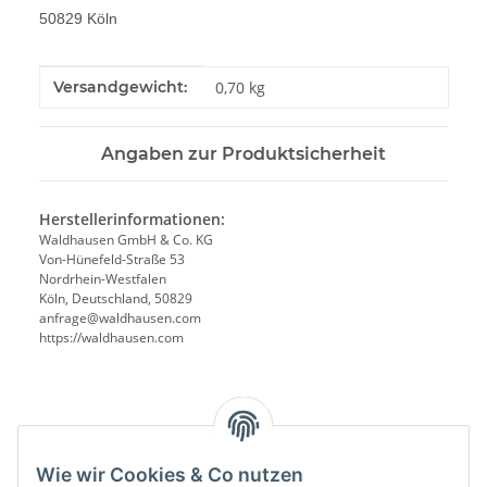
50829 Köln
Produkteigenschaft
Wert
Versandgewicht:
0,70 kg
Angaben zur Produktsicherheit
Herstellerinformationen:
Waldhausen GmbH & Co. KG
Von-Hünefeld-Straße 53
Nordrhein-Westfalen
Köln, Deutschland, 50829
anfrage@waldhausen.com
https://waldhausen.com
Benachrichtigen, wenn verfügbar
Wie wir Cookies & Co nutzen