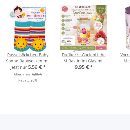
Rasselsöckchen Baby
Duftkerze GartenLiebe
Vorr
Sonne Babysocken mit
M Bastin im Glas mit
Met
Rassel BabyGlück
Deckel Die Spiegelburg
Aufbe
jetzt nur
5,56 €
*
9,95 €
*
Geschenk Set
Duftkerze
Alter Preis:
6,95 €
Rabatt:
20%