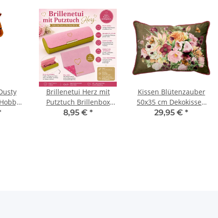
Dusty
Brillenetui Herz mit
Kissen Blütenzauber
 Hobby
Putztuch Brillenbox
50x35 cm Dekokissen
 105cm
Brillenhülle Die
Blumen Marjolein
*
8,95 €
*
29,95 €
*
nder
Spiegelburg
Bastin