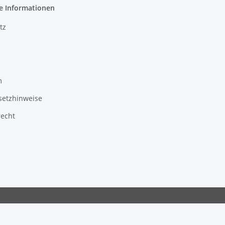
e Informationen
tz
m
setzhinweise
recht