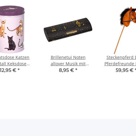
atsdose Katzen
Brillenetui Noten
Steckenpferd 
all Keksdose
allover Musik mit
Pferdefreunde
wahrung I love
Putztuch Etui Schwarz
Horsing Pferd
12,95 €
*
8,95 €
*
59,95 €
cats
Gold Spiegelburg
Holzpferd Ki