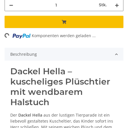
Stk.
ng...
Komponenten werden geladen ...
Beschreibung
Dackel Hella –
kuscheliges Plüschtier
mit wendbarem
Halstuch
Der
Dackel Hella
aus der lustigen Tierparade ist ein
liebevoll gestaltetes Kuscheltier, das Kinder sofort ins
Herz schließen. Mit seinem weichen Plüsch und dem