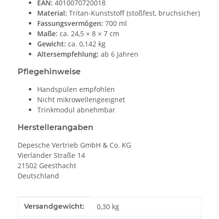
EAN:
4010070720018
Material:
Tritan-Kunststoff (stoßfest, bruchsicher)
Fassungsvermögen:
700 ml
Maße:
ca. 24,5 × 8 × 7 cm
Gewicht:
ca. 0,142 kg
Altersempfehlung:
ab 6 Jahren
Pflegehinweise
Handspülen empfohlen
Nicht mikrowellengeeignet
Trinkmodul abnehmbar
Herstellerangaben
Depesche Vertrieb GmbH & Co. KG
Vierländer Straße 14
21502 Geesthacht
Deutschland
Produkteigenschaft
Wert
Versandgewicht:
0,30 kg