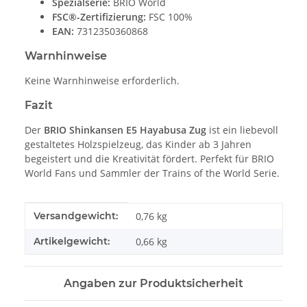
Spezialserie:
BRIO World
FSC®-Zertifizierung:
FSC 100%
EAN:
7312350360868
Warnhinweise
Keine Warnhinweise erforderlich.
Fazit
Der
BRIO Shinkansen E5 Hayabusa Zug
ist ein liebevoll
gestaltetes Holzspielzeug, das Kinder ab 3 Jahren
begeistert und die Kreativität fördert. Perfekt für BRIO
World Fans und Sammler der Trains of the World Serie.
Produkteigenschaft
Wert
Versandgewicht:
0,76 kg
Artikelgewicht:
0,66
kg
Angaben zur Produktsicherheit