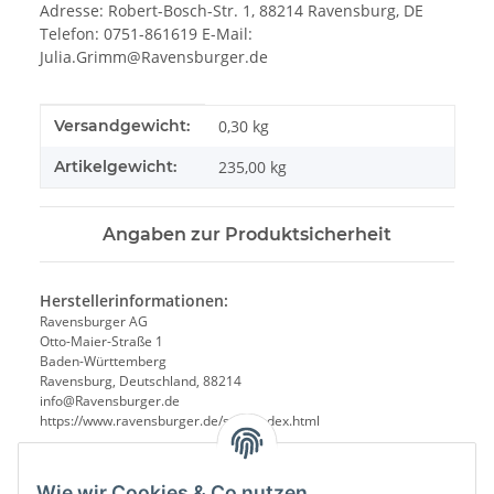
Adresse: Robert-Bosch-Str. 1, 88214 Ravensburg, DE
Telefon: 0751-861619 E-Mail:
Julia.Grimm@Ravensburger.de
Produkteigenschaft
Wert
Versandgewicht:
0,30 kg
Artikelgewicht:
235,00
kg
Angaben zur Produktsicherheit
Herstellerinformationen:
Ravensburger AG
Otto-Maier-Straße 1
Baden-Württemberg
Ravensburg, Deutschland, 88214
info@Ravensburger.de
https://www.ravensburger.de/start/index.html
Wie wir Cookies & Co nutzen