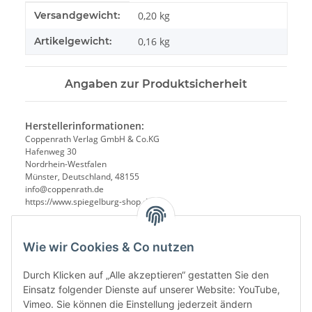
Produkteigenschaft
Wert
Versandgewicht:
0,20 kg
Artikelgewicht:
0,16
kg
Angaben zur Produktsicherheit
Herstellerinformationen:
Coppenrath Verlag GmbH & Co.KG
Hafenweg 30
Nordrhein-Westfalen
Münster, Deutschland, 48155
info@coppenrath.de
https://www.spiegelburg-shop.de/
Wie wir Cookies & Co nutzen
Durch Klicken auf „Alle akzeptieren“ gestatten Sie den
Einsatz folgender Dienste auf unserer Website: YouTube,
Vimeo. Sie können die Einstellung jederzeit ändern