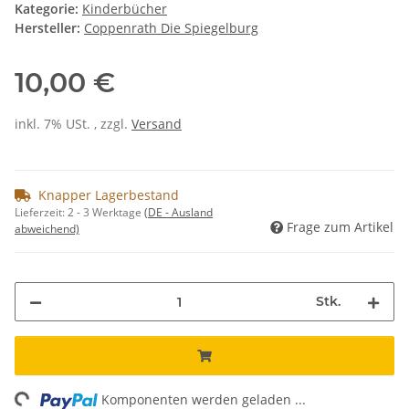
Kategorie:
Kinderbücher
Hersteller:
Coppenrath Die Spiegelburg
10,00 €
inkl. 7% USt. , zzgl.
Versand
Knapper Lagerbestand
Lieferzeit:
2 - 3 Werktage
(DE - Ausland
Frage zum Artikel
abweichend)
Stk.
ng...
Komponenten werden geladen ...