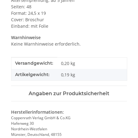
Altersempfehlung: ab 5 Jahren
Seiten: 48
Format: 24,5 x 19
Cover: Broschur
Einband: mit Folie
Warnhinweise
Keine Warnhinweise erforderlich.
Produkteigenschaft
Wert
Versandgewicht:
0,20 kg
Artikelgewicht:
0,19
kg
Angaben zur Produktsicherheit
Herstellerinformationen:
Coppenrath Verlag GmbH & Co.KG
Hafenweg 30
Nordrhein-Westfalen
Münster, Deutschland, 48155