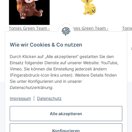
Tonies Green Team -
Tonies Green Team -
Toni
Mission: Rettung an
Mission: Rettung in den
Land mit Nina dem
Bergen mit Uli, dem
14,90 €
*
14,90 €
*
Wie wir Cookies & Co nutzen
roten Panda
Leoparden
Alter Preis:
16,99 €
Alter Preis:
16,99 €
Durch Klicken auf „Alle akzeptieren“ gestatten Sie den
Einsatz folgender Dienste auf unserer Website: YouTube,
Vimeo. Sie können die Einstellung jederzeit ändern
(Fingerabdruck-Icon links unten). Weitere Details finden
Sie unter
Konfigurieren
und in unserer
Datenschutzerklärung
.
Impressum
|
Datenschutz
Informationen
Alle akzeptieren
Gesetzliche Informationen
Konfigurieren