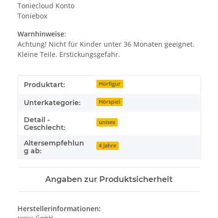
Toniecloud Konto
Toniebox
Warnhinweise
:
Achtung! Nicht für Kinder unter 36 Monaten geeignet.
Kleine Teile. Erstickungsgefahr.
Produkteigenschaft
Wert
Produktart:
Hörfigur
Unterkategorie:
Hörspiel
Detail -
unisex
Geschlecht:
Altersempfehlun
4 Jahre
g ab:
Angaben zur Produktsicherheit
Herstellerinformationen:
tonies GmbH