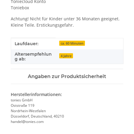
Toniecloud Konto
Toniebox
Achtung! Nicht für Kinder unter 36 Monaten geeignet.
Kleine Teile. Erstickungsgefahr.
Produkteigenschaft
Wert
Laufdauer:
ca. 60 Minuten
Altersempfehlun
4 Jahre
g ab:
Angaben zur Produktsicherheit
Herstellerinformationen:
tonies GmbH
Oststraße 119
Nordrhein-Westfalen
Düsseldorf, Deutschland, 40210
handel@tonies.com