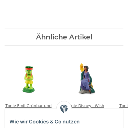
Ähnliche Artikel
Tonie Emil Grünbar und
Tonie Disney - Wish
Toni
die Bande - Abenteuer
16,99 €
*
im Wald
14,90 €
*
Wie wir Cookies & Co nutzen
Alter Preis:
16,99 €