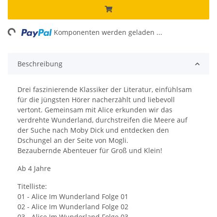
ng...
Komponenten werden geladen ...
Beschreibung
Drei faszinierende Klassiker der Literatur, einfühlsam
für die jüngsten Hörer nacherzählt und liebevoll
vertont. Gemeinsam mit Alice erkunden wir das
verdrehte Wunderland, durchstreifen die Meere auf
der Suche nach Moby Dick und entdecken den
Dschungel an der Seite von Mogli.
Bezaubernde Abenteuer für Groß und Klein!
Ab 4 Jahre
Titelliste:
01 - Alice Im Wunderland Folge 01
02 - Alice Im Wunderland Folge 02
03 - Alice Im Wunderland Folge 03