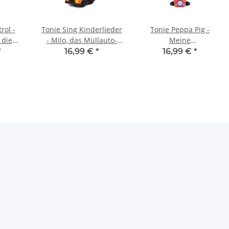
rol -
Tonie Sing Kinderlieder
Tonie Peppa Pig -
 die
- Milo, das Müllauto-
Meine
r
Kind
Geburtstagsparty
*
16,99 €
*
16,99 €
*