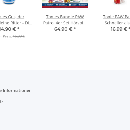
nies Gus, der
Tonies Bundle PAW
Tonie PAW Pat
leine Ritter - Die
Patrol 4er Set Hörspiel
Schneller als
de von Gus und
Figuren Toniebox
Feuerweh
14,90 €
*
64,90 €
*
16,99 €
rei weitere
er Preis:
16,99 €
eschichten
e Informationen
tz