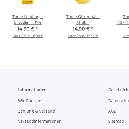
Tonie Lieblings-
Tonie Ohrenbär -
To
Klassiker - Der
Mulles
klitzek
Zauberer von Oz und
Zaubersteinchen
Legen
14,90 €
*
14,90 €
*
zwei weitere Klassiker
d
Alter Preis:
16,99 €
Alter Preis:
16,99 €
Alt
G
Informationen
Gesetzlich
Wir über uns
Datenschu
Zahlung & Versand
AGB
Versandinformationen
Sitemap