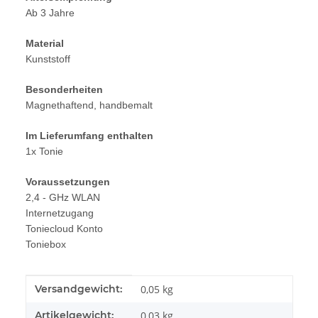
Ab 3 Jahre
Material
Kunststoff
Besonderheiten
Magnethaftend, handbemalt
Im Lieferumfang enthalten
1x Tonie
Voraussetzungen
2,4 - GHz WLAN
Internetzugang
Toniecloud Konto
Toniebox
Produkteigenschaft
Wert
Versandgewicht:
0,05 kg
Artikelgewicht:
0,03
kg