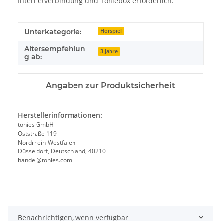
Internetverbindung und Toniebox erforderlich.
Produkteigenschaft
Wert
Unterkategorie:
Hörspiel
Altersempfehlun
3 Jahre
g ab:
Angaben zur Produktsicherheit
Herstellerinformationen:
tonies GmbH
Oststraße 119
Nordrhein-Westfalen
Düsseldorf, Deutschland, 40210
handel@tonies.com
Benachrichtigen, wenn verfügbar