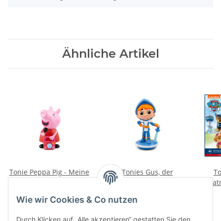
Ähnliche Artikel
Tonie Peppa Pig - Meine
Tonies Gus, der
To
Geburtstagsparty
klitzekleine Ritter - Die
Pat
Legende von Gus und
F
16,99 €
*
14,90 €
*
Wie wir Cookies & Co nutzen
drei weitere
Alter Preis:
16,99 €
Geschichten
Durch Klicken auf „Alle akzeptieren“ gestatten Sie den