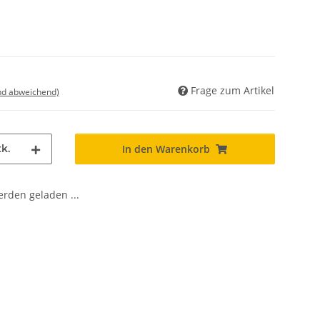
Frage zum Artikel
nd abweichend)
k.
In den Warenkorb
den geladen ...