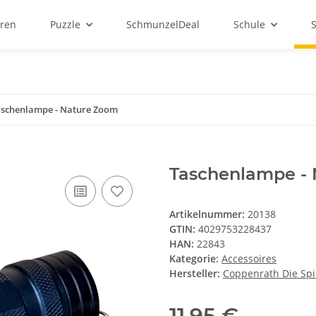
ren
Puzzle
SchmunzelDeal
Schule
schenlampe - Nature Zoom
Taschenlampe -
Artikelnummer:
20138
GTIN:
4029753228437
HAN:
22843
Kategorie:
Accessoires
Hersteller:
Coppenrath Die Sp
11,95 €