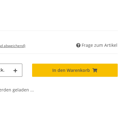
Frage zum Artikel
nd abweichend)
k.
In den Warenkorb
den geladen ...