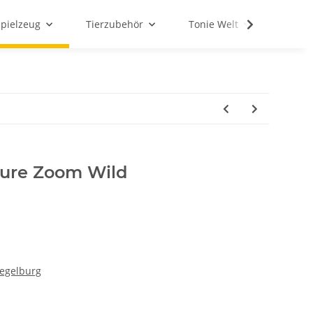
Spielzeug
Tierzubehör
Tonie Welt
Schul
ture Zoom Wild
iegelburg