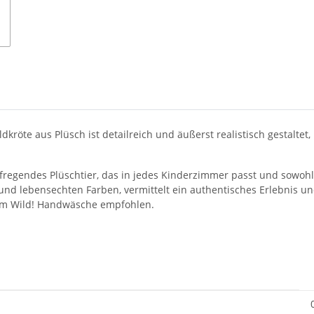
dkröte aus Plüsch ist detailreich und äußerst realistisch gestaltet
aufregendes Plüschtier, das in jedes Kinderzimmer passt und sowoh
s und lebensechten Farben, vermittelt ein authentisches Erlebnis u
oom Wild! Handwäsche empfohlen.