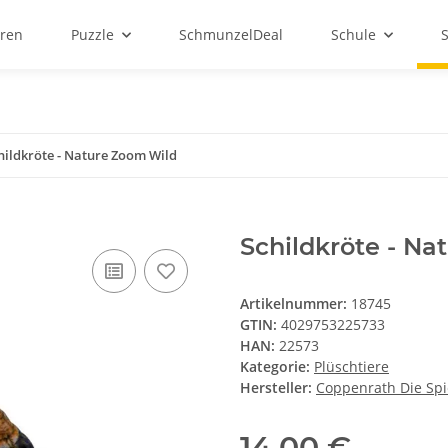
ren
Puzzle
SchmunzelDeal
Schule
hildkröte - Nature Zoom Wild
Schildkröte - Na
Artikelnummer:
18745
GTIN:
4029753225733
HAN:
22573
Kategorie:
Plüschtiere
Hersteller:
Coppenrath Die Sp
14,00 €