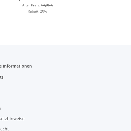
Alter Preis:
14,95 €
Rabatt:
20%
e Informationen
tz
m
setzhinweise
recht