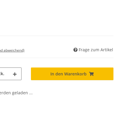
Frage zum Artikel
nd abweichend)
k.
In den Warenkorb
den geladen ...