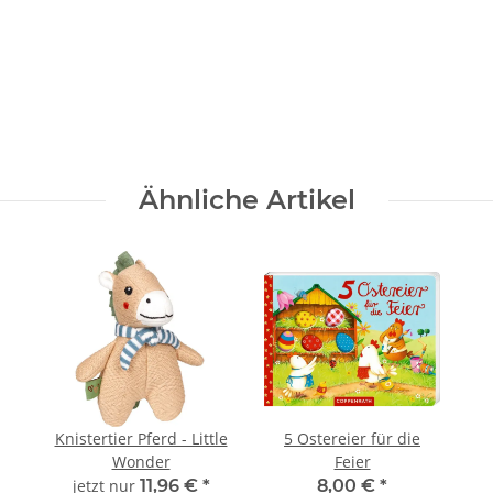
Ähnliche Artikel
Knistertier Pferd - Little
5 Ostereier für die
Wonder
Feier
jetzt nur
11,96 €
*
8,00 €
*