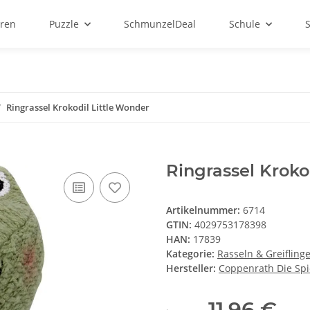
ren
Puzzle
SchmunzelDeal
Schule
Ringrassel Krokodil Little Wonder
Ringrassel Kroko
Artikelnummer:
6714
GTIN:
4029753178398
HAN:
17839
Kategorie:
Rasseln & Greifling
Hersteller:
Coppenrath Die Sp
11,96 €