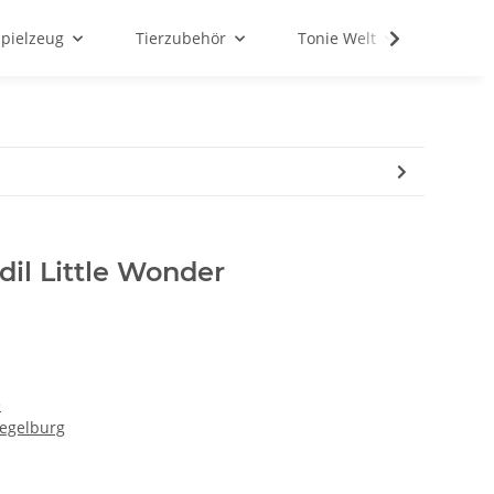
Spielzeug
Tierzubehör
Tonie Welt
Schul
dil Little Wonder
e
iegelburg