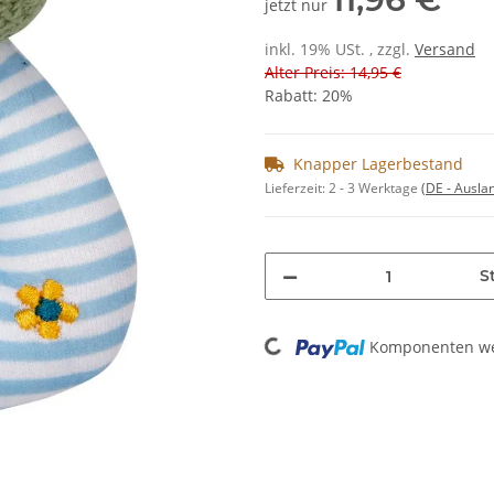
jetzt nur
inkl. 19% USt. , zzgl.
Versand
Alter Preis: 14,95 €
Rabatt:
20%
Knapper Lagerbestand
Lieferzeit:
2 - 3 Werktage
(DE - Ausla
St
Loading...
Komponenten wer