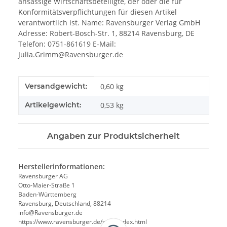
ansässige Wirtschaftsbeteiligte, der oder die für
Konformitätsverpflichtungen für diesen Artikel
verantwortlich ist. Name: Ravensburger Verlag GmbH
Adresse: Robert-Bosch-Str. 1, 88214 Ravensburg, DE
Telefon: 0751-861619 E-Mail:
Julia.Grimm@Ravensburger.de
Produkteigenschaft
Wert
Versandgewicht:
0,60 kg
Artikelgewicht:
0,53
kg
Angaben zur Produktsicherheit
Herstellerinformationen:
Ravensburger AG
Otto-Maier-Straße 1
Baden-Württemberg
Ravensburg, Deutschland, 88214
info@Ravensburger.de
https://www.ravensburger.de/start/index.html