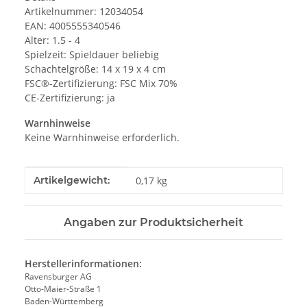
Artikelnummer: 12034054
EAN: 4005555340546
Alter: 1.5 - 4
Spielzeit: Spieldauer beliebig
Schachtelgröße: 14 x 19 x 4 cm
FSC®-Zertifizierung: FSC Mix 70%
CE-Zertifizierung: ja
Warnhinweise
Keine Warnhinweise erforderlich.
Produkteigenschaft
Wert
Artikelgewicht:
0,17
kg
Angaben zur Produktsicherheit
Herstellerinformationen:
Ravensburger AG
Otto-Maier-Straße 1
Baden-Württemberg