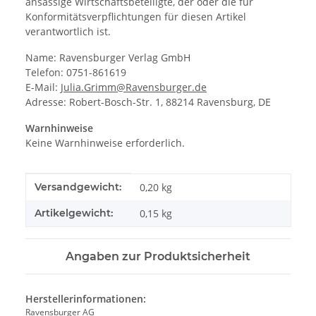
ansässige Wirtschaftsbeteiligte, der oder die für
Konformitätsverpflichtungen für diesen Artikel
verantwortlich ist.
Name: Ravensburger Verlag GmbH
Telefon: 0751-861619
E-Mail:
Julia.Grimm@Ravensburger.de
Adresse: Robert-Bosch-Str. 1, 88214 Ravensburg, DE
Warnhinweise
Keine Warnhinweise erforderlich.
Produkteigenschaft
Wert
Versandgewicht:
0,20 kg
Artikelgewicht:
0,15
kg
Angaben zur Produktsicherheit
Herstellerinformationen:
Ravensburger AG