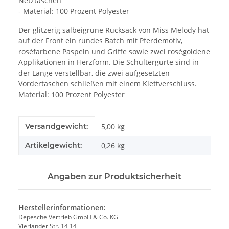
Netztaschen
- Material: 100 Prozent Polyester
Der glitzerig salbeigrüne Rucksack von Miss Melody hat
auf der Front ein rundes Batch mit Pferdemotiv,
roséfarbene Paspeln und Griffe sowie zwei roségoldene
Applikationen in Herzform. Die Schultergurte sind in
der Länge verstellbar, die zwei aufgesetzten
Vordertaschen schließen mit einem Klettverschluss.
Material: 100 Prozent Polyester
Produkteigenschaft
Wert
Versandgewicht:
5,00 kg
Artikelgewicht:
0,26
kg
Angaben zur Produktsicherheit
Herstellerinformationen:
Depesche Vertrieb GmbH & Co. KG
Vierlander Str. 14 14