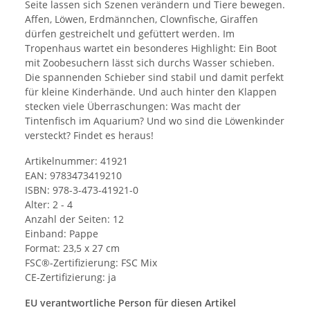
Seite lassen sich Szenen verändern und Tiere bewegen.
Affen, Löwen, Erdmännchen, Clownfische, Giraffen
dürfen gestreichelt und gefüttert werden. Im
Tropenhaus wartet ein besonderes Highlight: Ein Boot
mit Zoobesuchern lässt sich durchs Wasser schieben.
Die spannenden Schieber sind stabil und damit perfekt
für kleine Kinderhände. Und auch hinter den Klappen
stecken viele Überraschungen: Was macht der
Tintenfisch im Aquarium? Und wo sind die Löwenkinder
versteckt? Findet es heraus!
Artikelnummer: 41921
EAN: 9783473419210
ISBN: 978-3-473-41921-0
Alter: 2 - 4
Anzahl der Seiten: 12
Einband: Pappe
Format: 23,5 x 27 cm
FSC®-Zertifizierung: FSC Mix
CE-Zertifizierung: ja
EU verantwortliche Person für diesen Artikel