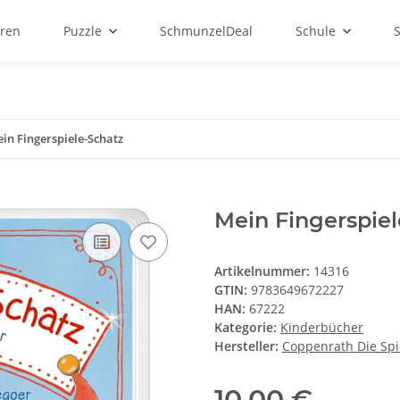
ren
Puzzle
SchmunzelDeal
Schule
in Fingerspiele-Schatz
Mein Fingerspiel
Artikelnummer:
14316
GTIN:
9783649672227
HAN:
67222
Kategorie:
Kinderbücher
Hersteller:
Coppenrath Die Sp
10,00 €