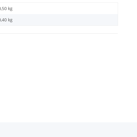
0,50 kg
0,40
kg