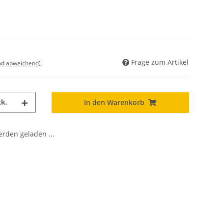
Frage zum Artikel
nd abweichend)
k.
In den Warenkorb
den geladen ...