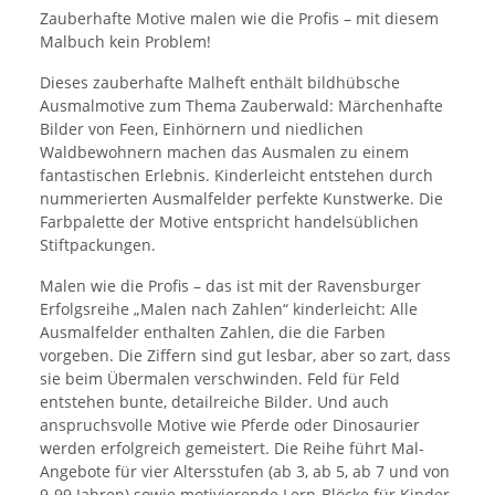
Zauberhafte Motive malen wie die Profis – mit diesem
Malbuch kein Problem!
Dieses zauberhafte Malheft enthält bildhübsche
Ausmalmotive zum Thema Zauberwald: Märchenhafte
Bilder von Feen, Einhörnern und niedlichen
Waldbewohnern machen das Ausmalen zu einem
fantastischen Erlebnis. Kinderleicht entstehen durch
nummerierten Ausmalfelder perfekte Kunstwerke. Die
Farbpalette der Motive entspricht handelsüblichen
Stiftpackungen.
Malen wie die Profis – das ist mit der Ravensburger
Erfolgsreihe „Malen nach Zahlen“ kinderleicht: Alle
Ausmalfelder enthalten Zahlen, die die Farben
vorgeben. Die Ziffern sind gut lesbar, aber so zart, dass
sie beim Übermalen verschwinden. Feld für Feld
entstehen bunte, detailreiche Bilder. Und auch
anspruchsvolle Motive wie Pferde oder Dinosaurier
werden erfolgreich gemeistert. Die Reihe führt Mal-
Angebote für vier Altersstufen (ab 3, ab 5, ab 7 und von
9-99 Jahren) sowie motivierende Lern-Blöcke für Kinder