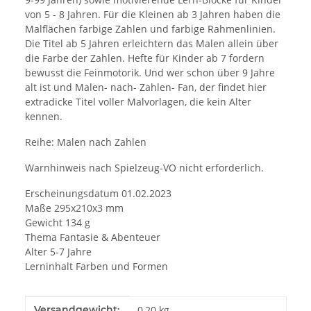
von 5 - 8 Jahren. Für die Kleinen ab 3 Jahren haben die
Malflächen farbige Zahlen und farbige Rahmenlinien.
Die Titel ab 5 Jahren erleichtern das Malen allein über
die Farbe der Zahlen. Hefte für Kinder ab 7 fordern
bewusst die Feinmotorik. Und wer schon über 9 Jahre
alt ist und Malen- nach- Zahlen- Fan, der findet hier
extradicke Titel voller Malvorlagen, die kein Alter
kennen.
Reihe: Malen nach Zahlen
Warnhinweis nach Spielzeug-VO nicht erforderlich.
Erscheinungsdatum 01.02.2023
Maße 295x210x3 mm
Gewicht 134 g
Thema Fantasie & Abenteuer
Alter 5-7 Jahre
Lerninhalt Farben und Formen
Produkteigenschaft
Wert
Versandgewicht:
0,20 kg