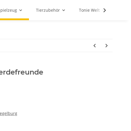
Spielzeug
Tierzubehör
Tonie Welt
Schul
ferdefreunde
iegelburg