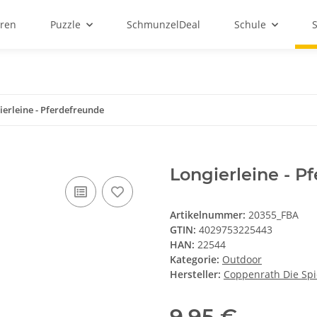
ren
Puzzle
SchmunzelDeal
Schule
ierleine - Pferdefreunde
Longierleine - P
Artikelnummer:
20355_FBA
GTIN:
4029753225443
HAN:
22544
Kategorie:
Outdoor
Hersteller:
Coppenrath Die Sp
9,95 €