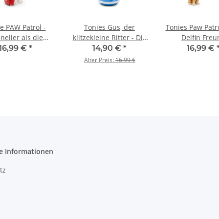
e PAW Patrol -
Tonies Gus, der
Tonies Paw Patro
neller als die
klitzekleine Ritter - Die
Delfin Freu
Feuerwehr
Legende von Gus und
16,99 €
*
14,90 €
*
16,99 €
drei weitere
Alter Preis:
16,99 €
Geschichten
e Informationen
tz