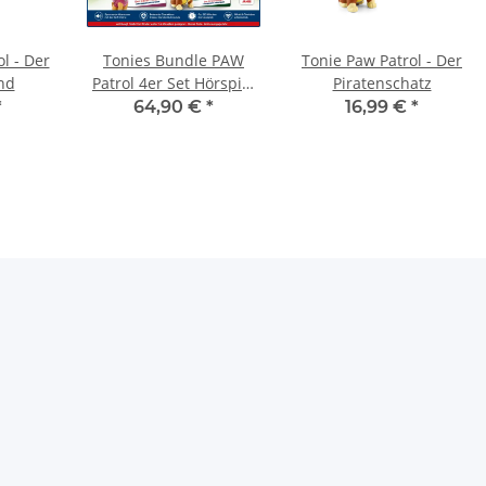
l - Der
Tonies Bundle PAW
Tonie Paw Patrol - Der
nd
Patrol 4er Set Hörspiel
Piratenschatz
Figuren Toniebox
*
64,90 €
*
16,99 €
*