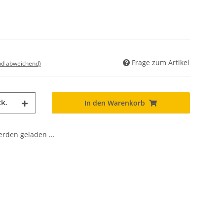
Frage zum Artikel
nd abweichend)
k.
In den Warenkorb
den geladen ...