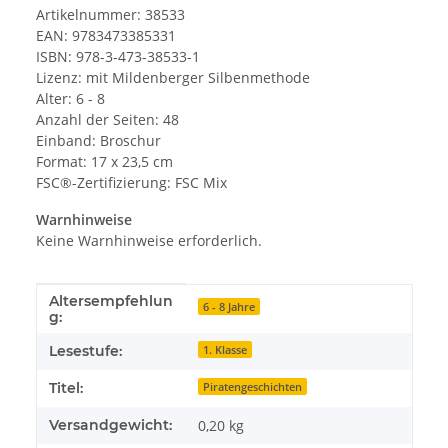
Artikelnummer: 38533
EAN: 9783473385331
ISBN: 978-3-473-38533-1
Lizenz: mit Mildenberger Silbenmethode
Alter: 6 - 8
Anzahl der Seiten: 48
Einband: Broschur
Format: 17 x 23,5 cm
FSC®-Zertifizierung: FSC Mix
Warnhinweise
Keine Warnhinweise erforderlich.
Altersempfehlun
Produkteigenschaft
Wert
6 - 8 Jahre
g:
Lesestufe:
1. Klasse
Titel:
Piratengeschichten
Versandgewicht:
0,20 kg