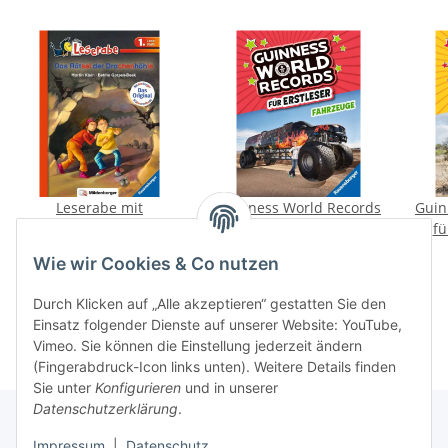
Leserabe mit
Guinness World Records
Guin
Mildenberger
für Erstleser - Fahrzeuge
fü
Silbenmethode: Das
4,99 €
*
9,99 €
*
Wie wir Cookies & Co nutzen
Rätsel der Drachenhöhle
1. Klasse
Durch Klicken auf „Alle akzeptieren“ gestatten Sie den
Einsatz folgender Dienste auf unserer Website: YouTube,
Vimeo. Sie können die Einstellung jederzeit ändern
(Fingerabdruck-Icon links unten). Weitere Details finden
Sie unter
Konfigurieren
und in unserer
Datenschutzerklärung
.
Impressum
|
Datenschutz