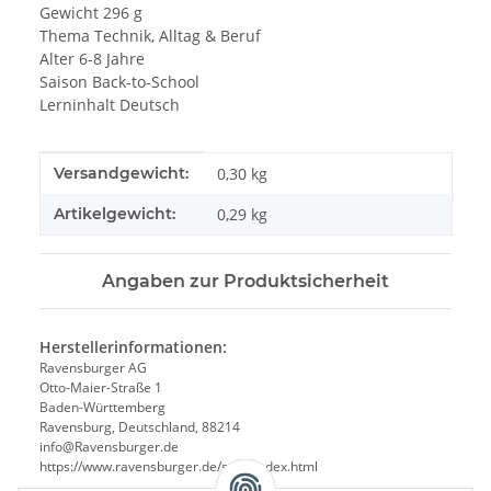
Gewicht 296 g
Thema Technik, Alltag & Beruf
Alter 6-8 Jahre
Saison Back-to-School
Lerninhalt Deutsch
Produkteigenschaft
Wert
Versandgewicht:
0,30 kg
Artikelgewicht:
0,29
kg
Angaben zur Produktsicherheit
Herstellerinformationen:
Ravensburger AG
Otto-Maier-Straße 1
Baden-Württemberg
Ravensburg, Deutschland, 88214
info@Ravensburger.de
https://www.ravensburger.de/start/index.html