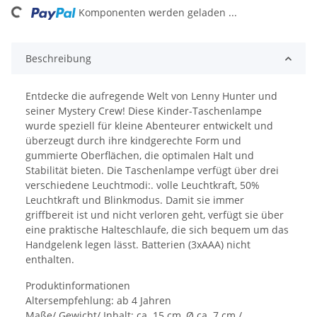
ing...
Komponenten werden geladen ...
Beschreibung
Entdecke die aufregende Welt von Lenny Hunter und
seiner Mystery Crew! Diese Kinder-Taschenlampe
wurde speziell für kleine Abenteurer entwickelt und
überzeugt durch ihre kindgerechte Form und
gummierte Oberflächen, die optimalen Halt und
Stabilität bieten. Die Taschenlampe verfügt über drei
verschiedene Leuchtmodi:. volle Leuchtkraft, 50%
Leuchtkraft und Blinkmodus. Damit sie immer
griffbereit ist und nicht verloren geht, verfügt sie über
eine praktische Halteschlaufe, die sich bequem um das
Handgelenk legen lässt. Batterien (3xAAA) nicht
enthalten.
Produktinformationen
Altersempfehlung: ab 4 Jahren
Maße/ Gewicht/ Inhalt: ca. 15 cm, Ø ca. 7 cm /