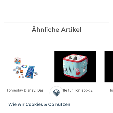
Ähnliche Artikel
Tonieplay Disney: Das
Hülle für Toniebox 2
Hü
große Kingdom-Quiz
"Peppa Pig"
19,90 €
*
12,99 €
*
Wie wir Cookies & Co nutzen
Alter Preis:
24,99 €