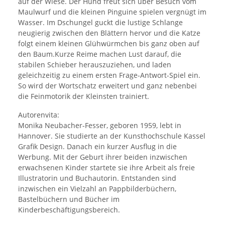
auf der Wiese. Der Hund freut sich über Besuch vom
Maulwurf und die kleinen Pinguine spielen vergnügt im
Wasser. Im Dschungel guckt die lustige Schlange
neugierig zwischen den Blättern hervor und die Katze
folgt einem kleinen Glühwürmchen bis ganz oben auf
den Baum.Kurze Reime machen Lust darauf, die
stabilen Schieber herauszuziehen, und laden
geleichzeitig zu einem ersten Frage-Antwort-Spiel ein.
So wird der Wortschatz erweitert und ganz nebenbei
die Feinmotorik der Kleinsten trainiert.
Autorenvita:
Monika Neubacher-Fesser, geboren 1959, lebt in
Hannover. Sie studierte an der Kunsthochschule Kassel
Grafik Design. Danach ein kurzer Ausflug in die
Werbung. Mit der Geburt ihrer beiden inzwischen
erwachsenen Kinder startete sie ihre Arbeit als freie
Illustratorin und Buchautorin. Entstanden sind
inzwischen ein Vielzahl an Pappbilderbüchern,
Bastelbüchern und Bücher im
Kinderbeschäftigungsbereich.