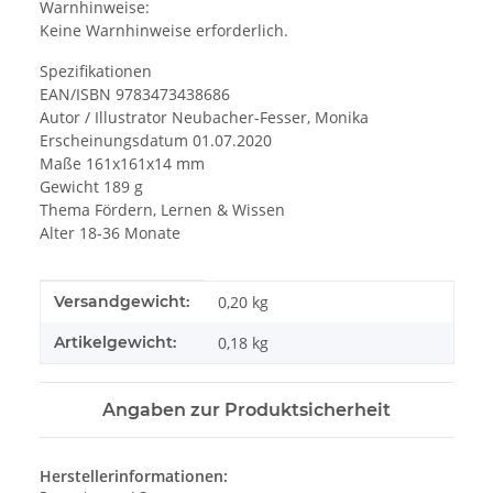
Warnhinweise:
Keine Warnhinweise erforderlich.
Spezifikationen
EAN/ISBN 9783473438686
Autor / Illustrator Neubacher-Fesser, Monika
Erscheinungsdatum 01.07.2020
Maße 161x161x14 mm
Gewicht 189 g
Thema Fördern, Lernen & Wissen
Alter 18-36 Monate
Produkteigenschaft
Wert
Versandgewicht:
0,20 kg
Artikelgewicht:
0,18
kg
Angaben zur Produktsicherheit
Herstellerinformationen: