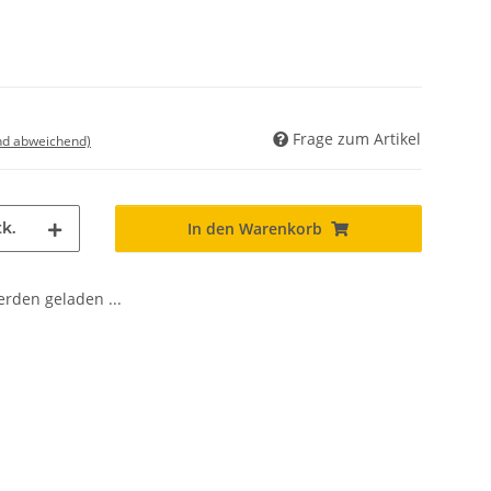
Frage zum Artikel
nd abweichend)
k.
In den Warenkorb
den geladen ...