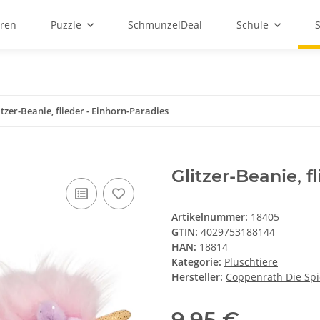
ren
Puzzle
SchmunzelDeal
Schule
itzer-Beanie, flieder - Einhorn-Paradies
Glitzer-Beanie, f
Artikelnummer:
18405
GTIN:
4029753188144
HAN:
18814
Kategorie:
Plüschtiere
Hersteller:
Coppenrath Die Sp
9,95 €