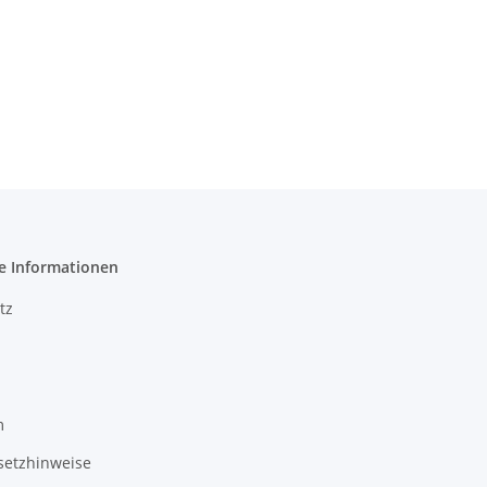
e Informationen
tz
m
setzhinweise