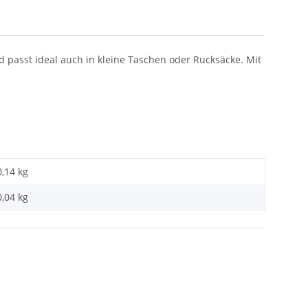
d passt ideal auch in kleine Taschen oder Rucksäcke. Mit
0,14 kg
0,04
kg