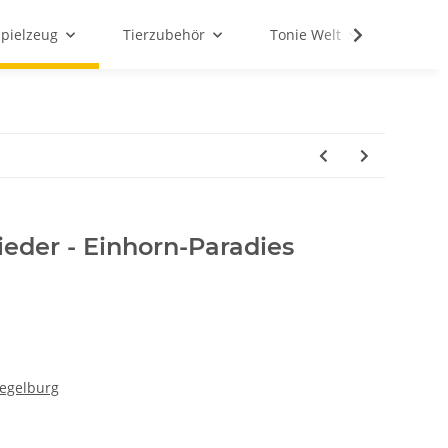
Spielzeug
Tierzubehör
Tonie Welt
Schul
lieder - Einhorn-Paradies
iegelburg