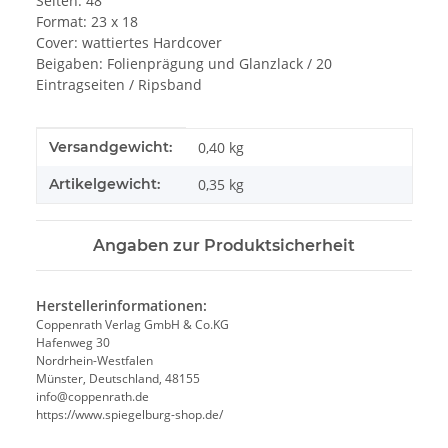
Seiten: 48
Format: 23 x 18
Cover: wattiertes Hardcover
Beigaben: Folienprägung und Glanzlack / 20
Eintragseiten / Ripsband
Produkteigenschaft
Wert
Versandgewicht:
0,40 kg
Artikelgewicht:
0,35
kg
Angaben zur Produktsicherheit
Herstellerinformationen:
Coppenrath Verlag GmbH & Co.KG
Hafenweg 30
Nordrhein-Westfalen
Münster, Deutschland, 48155
info@coppenrath.de
https://www.spiegelburg-shop.de/