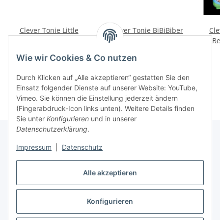
Clever Tonie Little
Clever Tonie BiBiBiber
Cle
People, Big Dreams -
hat da mal 'ne Frage -
Be
Frida Kahlo, Rosa Parks,
Sind Dinos wirklich alle
8,90 €
*
8,90 €
*
Wie wir Cookies & Co nutzen
Marie Curie, Amelia
tot?
Alter Preis:
9,99 €
Alter Preis:
9,99 €
Earhart
Durch Klicken auf „Alle akzeptieren“ gestatten Sie den
Einsatz folgender Dienste auf unserer Website: YouTube,
Vimeo. Sie können die Einstellung jederzeit ändern
(Fingerabdruck-Icon links unten). Weitere Details finden
Sie unter
Konfigurieren
und in unserer
Datenschutzerklärung
.
Impressum
|
Datenschutz
Informationen
Alle akzeptieren
Gesetzliche Informationen
Konfigurieren