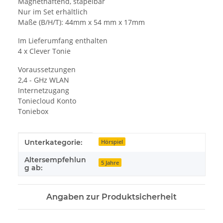
Magnethaftend, stapelbar
Nur im Set erhältlich
Maße (B/H/T): 44mm x 54 mm x 17mm
Im Lieferumfang enthalten
4 x Clever Tonie
Voraussetzungen
2,4 - GHz WLAN
Internetzugang
Toniecloud Konto
Toniebox
Produkteigenschaft
Wert
Unterkategorie:
Hörspiel
Altersempfehlun
5 Jahre
g ab:
Angaben zur Produktsicherheit