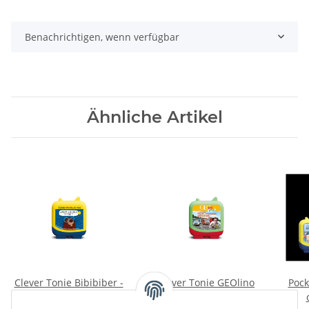
Benachrichtigen, wenn verfügbar
Ähnliche Artikel
Clever Tonie Bibibiber -
Clever Tonie GEOlino
Pock
Warum leuchten Sterne?
Mini - Alles über Polizei,