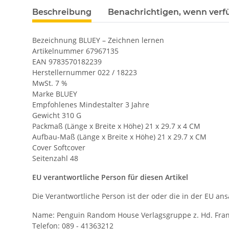
Beschreibung
Benachrichtigen, wenn verf
Bezeichnung BLUEY – Zeichnen lernen
Artikelnummer 67967135
EAN 9783570182239
Herstellernummer 022 / 18223
MwSt. 7 %
Marke BLUEY
Empfohlenes Mindestalter 3 Jahre
Gewicht 310 G
Packmaß (Länge x Breite x Höhe) 21 x 29.7 x 4 CM
Aufbau-Maß (Länge x Breite x Höhe) 21 x 29.7 x CM
Cover Softcover
Seitenzahl 48
EU verantwortliche Person für diesen Artikel
Die Verantwortliche Person ist der oder die in der EU ansä
Name: Penguin Random House Verlagsgruppe z. Hd. Fran
Telefon: 089 - 41363212