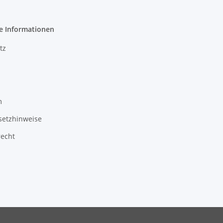
e Informationen
tz
m
setzhinweise
recht