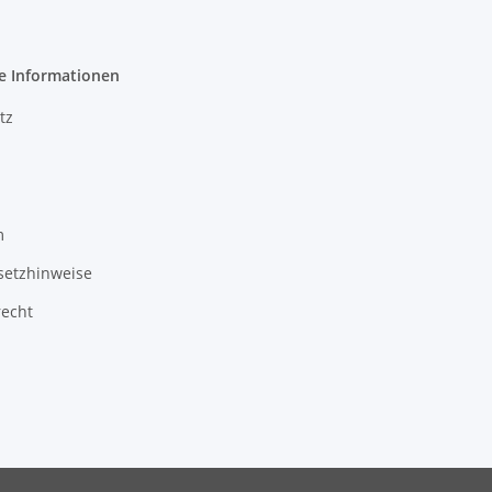
e Informationen
tz
m
setzhinweise
recht