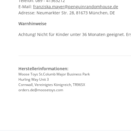
Telefon: 089 - 41363212
E-Mail:
franziska.mayer@penguinrandomhouse.de
Adresse: Neumarkter Str. 28, 81673 München, DE
Warnhinweise
Achtung! Nicht für Kinder unter 36 Monaten geeignet. Er
Herstellerinformationen:
Moose Toys St.Columb Major Business Park
Hurling Way Unit 3
Cornwall, Vereinigtes Königreich, TR96SX
orders.de@moosetoys.com