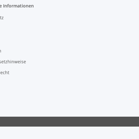
e Informationen
tz
m
setzhinweise
recht