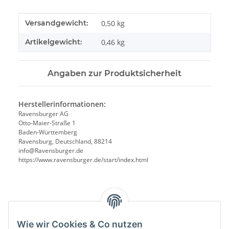
Produkteigenschaft
Wert
Versandgewicht:
0,50 kg
Artikelgewicht:
0,46
kg
Angaben zur Produktsicherheit
Herstellerinformationen:
Ravensburger AG
Otto-Maier-Straße 1
Baden-Württemberg
Ravensburg, Deutschland, 88214
info@Ravensburger.de
https://www.ravensburger.de/start/index.html
Benachrichtigen, wenn verfügbar
Wie wir Cookies & Co nutzen